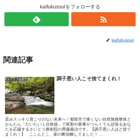
kaifukusoulをフォローする
kaifukusoul
関連記事
調子悪い人こそ捨てまくれ！
オススメ健康法
歪みスッキリ肩こりのない未来へ！都留市で痛くない自然無痛整体と
かんたん「だいたい１分体操」で夜勤や家事がつらくても頑張るあな
たを応援するさいとう療術院の齊藤義治です。【調子悪い人ほど捨て
まくれ！】 ここんとこ、家の断捨離してました！ ...