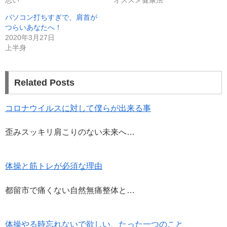
有
ク
(
リ
新
ッ
パソコン打ちすぎで、肩首が
し
ク
い
し
つらいあなたへ！
ウ
て
ィ
く
2020年3月27日
ン
だ
上半身
ド
さ
ウ
い
で
(
開
新
き
し
ま
い
Related Posts
す
ウ
)
ィ
ン
ド
コロナウイルスに対して僕らが出来る事
ウ
で
開
き
歪みスッキリ肩こりのない未来へ…
ま
す
)
体操と筋トレが必須な理由
都留市で痛くない自然無痛整体と…
体操やる時忘れないで欲しい、たった一つのこと