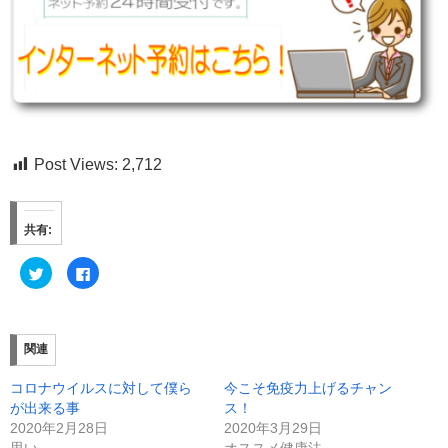
Post Views:
2,712
共有:
ク
F
リ
a
ッ
c
ク
e
し
b
て
o
T
o
関連
w
k
i
で
t
共
コロナウイルスに対して僕ら
今こそ免疫力上げるチャン
t
有
e
す
が出来る事
ス！
r
る
で
に
2020年2月28日
2020年3月29日
共
は
思い
オススメ健康法