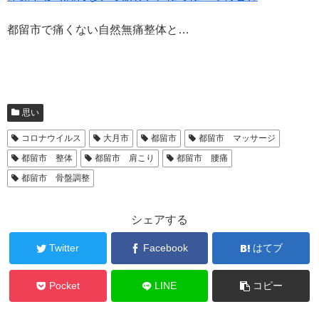
都留市で痛くない自然無痛整体と…
思い
コロナウイルス
大月市
都留市
都留市 マッサージ
都留市 整体
都留市 肩こり
都留市 腰痛
都留市 骨盤調整
シェアする
Twitter
Facebook
はてブ
Pocket
LINE
コピー