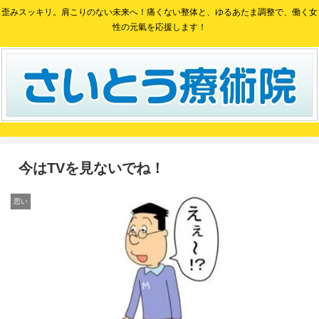
歪みスッキリ。肩こりのない未来へ！痛くない整体と、ゆるあたま調整で、働く女
性の元氣を応援します！
今はTVを見ないでね！
思い