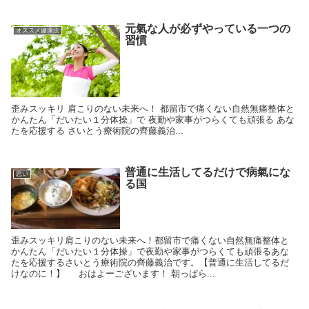
元氣な人が必ずやっている一つの
オススメ健康法
習慣
歪みスッキリ 肩こりのない未来へ！ 都留市で痛くない自然無痛整体と
かんたん「だいたい１分体操」で 夜勤や家事がつらくても頑張る あな
たを応援する さいとう療術院の齊藤義治...
普通に生活してるだけで病氣にな
思い
る国
歪みスッキリ肩こりのない未来へ！都留市で痛くない自然無痛整体と
かんたん「だいたい１分体操」で夜勤や家事がつらくても頑張るあな
たを応援するさいとう療術院の齊藤義治です。【普通に生活してるだ
けなのに！】 おはよーございます！ 朝っぱら...