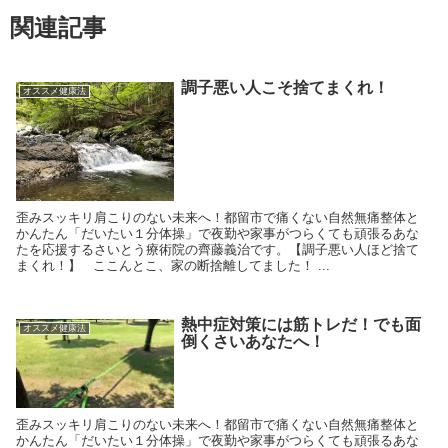
関連記事
調子悪い人こそ捨てまくれ！
オススメ健康法
歪みスッキリ肩こりのない未来へ！都留市で痛くない自然無痛整体と
かんたん「だいたい１分体操」で夜勤や家事がつらくても頑張るあな
たを応援するさいとう療術院の齊藤義治です。【調子悪い人ほど捨て
まくれ！】 ここんとこ、家の断捨離してました！ ...
熱中症対策には筋トレだ！でも面
オススメ健康法
倒くさいあなたへ！
歪みスッキリ肩こりのない未来へ！都留市で痛くない自然無痛整体と
かんたん「だいたい１分体操」で夜勤や家事がつらくても頑張るあな