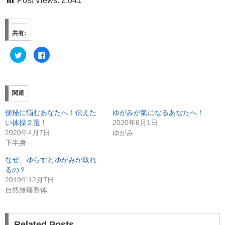
Post Views:
2,041
共有:
ク
F
リ
a
ッ
c
ク
e
し
b
て
o
T
o
関連
w
k
i
で
t
共
便秘に悩むあなたへ！伝えた
ゆがみが氣になるあなたへ！
t
有
e
す
い体操２選！
2020年6月1日
r
る
で
に
2020年4月7日
ゆがみ
共
は
下半身
有
ク
(
リ
新
ッ
なぜ、ゆらすとゆがみが取れ
し
ク
い
し
るの？
ウ
て
ィ
く
2019年12月7日
ン
だ
自然無痛整体
ド
さ
ウ
い
で
(
開
新
き
し
ま
い
Related Posts