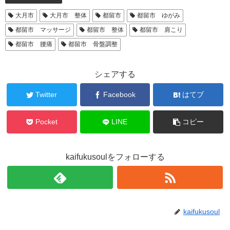
大月市
大月市 整体
都留市
都留市 ゆがみ
都留市 マッサージ
都留市 整体
都留市 肩こり
都留市 腰痛
都留市 骨盤調整
シェアする
Twitter
Facebook
はてブ
Pocket
LINE
コピー
kaifukusoulをフォローする
kaifukusoul