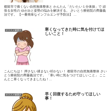
都留市で痛くない自然無痛整体と かんたん「だいたい１分体操」で 頑
張る女性の ゆがみと姿勢の悩みを解決する。 さいとう療術院の齊藤義
治です。 【一番簡単なインフルエンザ予防法】 ...
寒くなってきた時に気を付けてほ
オススメ健康法
しいこと！
こんにちは！ 押さない揉まない叩かない！ 都留市の自然無痛整体 さい
とう療術院の齊藤義治です。 「寒い時に気をつけてほしいこと」 ここ
んとこ寒くなってきましたね！...
早く回復するため守ってほしい
オススメ健康法
事！