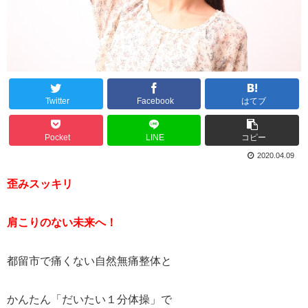
Twitter
Facebook
はてブ
Pocket
LINE
コピー
2020.04.09
歪みスッキリ
肩こりのない未来へ！
都留市で痛くない自然無痛整体と
かんたん「だいたい１分体操」で