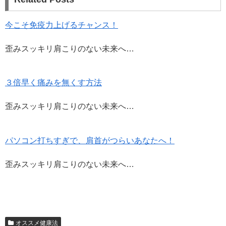
す
ウ
)
ィ
ン
ド
今こそ免疫力上げるチャンス！
ウ
で
開
き
歪みスッキリ肩こりのない未来へ…
ま
す
)
３倍早く痛みを無くす方法
歪みスッキリ肩こりのない未来へ…
パソコン打ちすぎで、肩首がつらいあなたへ！
歪みスッキリ肩こりのない未来へ…
オススメ健康法