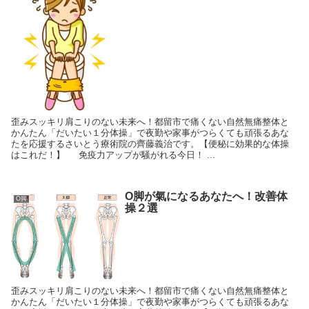
歪みスッキリ肩こりのない未来へ！都留市で痛くない自然無痛整体と
かんたん「だいたい１分体操」で夜勤や家事がつらくても頑張るあな
たを応援するさいとう療術院の齊藤義治です。【便秘に効果的な体操
はこれだ！】 免疫力アップが騒がれる今日！ ...
O脚が氣になるあなたへ！改善体
O脚
操２選
歪みスッキリ肩こりのない未来へ！都留市で痛くない自然無痛整体と
かんたん「だいたい１分体操」で夜勤や家事がつらくても頑張るあな