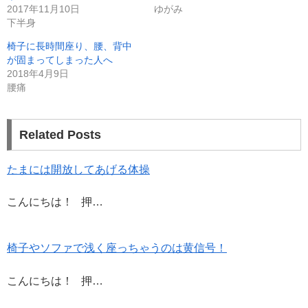
で
に
2017年11月10日
ゆがみ
共
は
下半身
有
ク
(
リ
新
ッ
椅子に長時間座り、腰、背中
し
ク
い
し
が固まってしまった人へ
ウ
て
ィ
く
2018年4月9日
ン
だ
腰痛
ド
さ
ウ
い
で
(
開
新
き
し
ま
い
Related Posts
す
ウ
)
ィ
ン
ド
たまには開放してあげる体操
ウ
で
開
き
こんにちは！ 押…
ま
す
)
椅子やソファで浅く座っちゃうのは黄信号！
こんにちは！ 押…