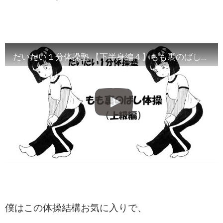
だいたい１分体操塾 【下半身編４】もも裏のばし体操上級バージョン
僕はこの体操結構お気に入りで、