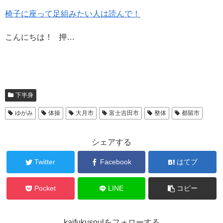
椅子に座って足組みたい人は読んで！
こんにちは！ 押…
下半身
ゆがみ
体操
大月市
富士吉田市
整体
都留市
シェアする
Twitter
Facebook
はてブ
Pocket
LINE
コピー
kaifukusoulをフォローする