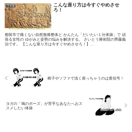
こんな座り方は今すぐやめさせ
下半身
ろ！
都留市で痛くない自然無痛整体と かんたん「だいたい１分体操」で 頑
張る女性の ゆがみと姿勢の悩みを解決する。 さいとう療術院の齊藤義
治です。 【こんな座り方は今すぐやめさせろ！】...
椅子やソファで浅く座っちゃうのは黄信号！
ヨガの「鳩のポーズ」が苦手なあなたへおス
スメしたい体操