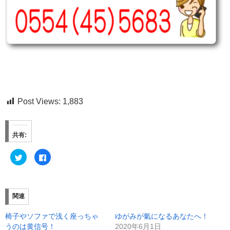
Post Views:
1,883
共有:
ク
F
リ
a
ッ
c
ク
e
し
b
て
o
T
o
関連
w
k
i
で
t
共
椅子やソファで浅く座っちゃ
ゆがみが氣になるあなたへ！
t
有
e
す
うのは黄信号！
2020年6月1日
r
る