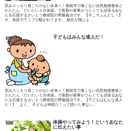
歪みスッキリ肩こりのない未来へ！都留市で痛くない自然無痛整体と
かんたん「だいたい１分体操」で夜勤や家事がつらくても頑張るあな
たを応援するさいとう療術院の齊藤義治です。【今こそふんどし！】
今、免疫力アップが騒がれてます。 納豆が飛ぶよ...
子どもはみんな達人だ！
思い
歪みスッキリ肩こりのない未来へ！都留市で痛くない自然無痛整体と
かんたん「だいたい１分体操」で夜勤や家事がつらくても頑張るあな
たを応援するさいとう療術院の齊藤義治です。【子どもはむんな達人
だ！】 よく、 子どもは神様だ！って聴いた事ない...
体操やってみよう！というあなた
思い
に伝えたい事