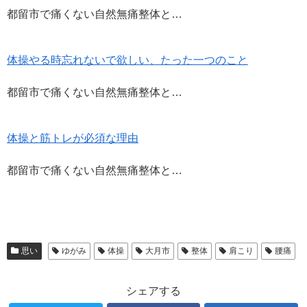
で
都留市で痛くない自然無痛整体と…
開
き
ま
す
)
体操やる時忘れないで欲しい、たった一つのこと
都留市で痛くない自然無痛整体と…
体操と筋トレが必須な理由
都留市で痛くない自然無痛整体と…
思い
ゆがみ
体操
大月市
整体
肩こり
腰痛
シェアする