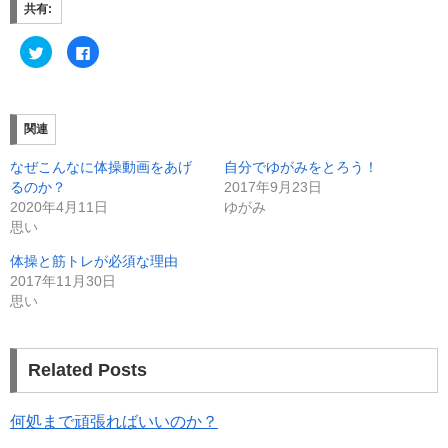
共有:
ク
F
リ
a
ッ
c
ク
e
し
b
て
o
T
o
関連
w
k
i
で
t
共
なぜこんなに体操動画をあげ
自分でゆがみをとろう！
t
有
e
す
るのか？
2017年9月23日
r
る
で
に
2020年4月11日
ゆがみ
共
は
思い
有
ク
(
リ
新
ッ
体操と筋トレが必須な理由
し
ク
い
し
2017年11月30日
ウ
て
ィ
く
思い
ン
だ
ド
さ
ウ
い
で
(
開
新
Related Posts
き
し
ま
い
す
ウ
)
ィ
ン
何処まで頑張ればいいのか？
ド
ウ