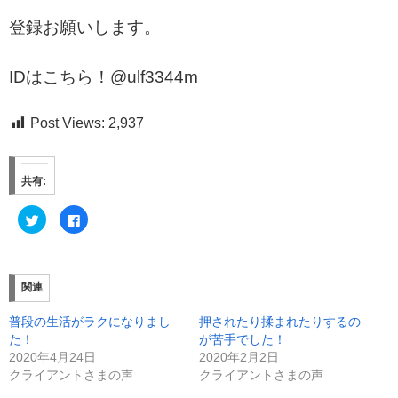
登録お願いします。
IDはこちら！@ulf3344m
Post Views:
2,937
共有:
ク
F
リ
a
ッ
c
ク
e
し
b
て
o
T
o
関連
w
k
i
で
t
共
普段の生活がラクになりまし
押されたり揉まれたりするの
t
有
e
す
た！
が苦手でした！
r
る
で
に
2020年4月24日
2020年2月2日
共
は
クライアントさまの声
クライアントさまの声
有
ク
(
リ
新
ッ