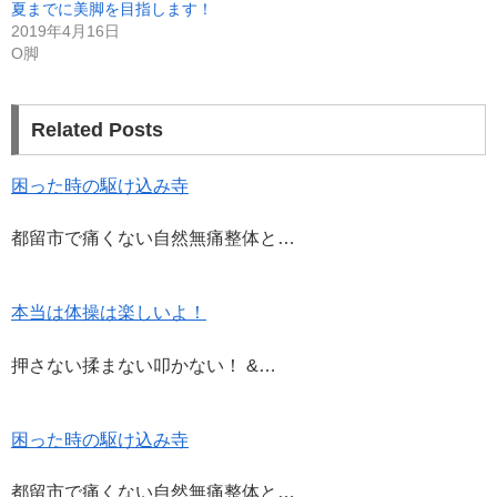
夏までに美脚を目指します！
し
ク
い
し
2019年4月16日
ウ
て
ィ
く
O脚
ン
だ
ド
さ
ウ
い
で
(
開
新
Related Posts
き
し
ま
い
す
ウ
)
ィ
ン
困った時の駆け込み寺
ド
ウ
で
都留市で痛くない自然無痛整体と…
開
き
ま
す
)
本当は体操は楽しいよ！
押さない揉まない叩かない！ &…
困った時の駆け込み寺
都留市で痛くない自然無痛整体と…