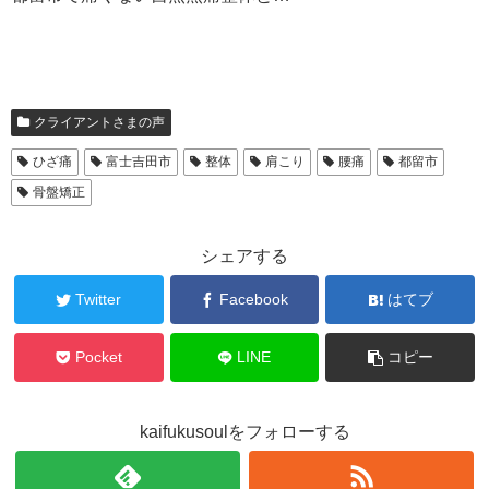
クライアントさまの声
ひざ痛
富士吉田市
整体
肩こり
腰痛
都留市
骨盤矯正
シェアする
Twitter
Facebook
はてブ
Pocket
LINE
コピー
kaifukusoulをフォローする