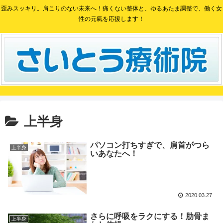
歪みスッキリ。肩こりのない未来へ！痛くない整体と、ゆるあたま調整で、働く女
性の元氣を応援します！
上半身
パソコン打ちすぎで、肩首がつら
上半身
いあなたへ！
2020.03.27
さらに呼吸をラクにする！肋骨ま
上半身