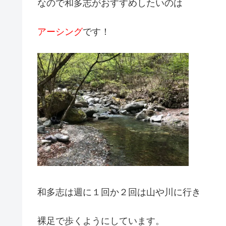
なので和多志がおすすめしたいのは
アーシング
です！
和多志は週に１回か２回は山や川に行き
裸足で歩くようにしています。