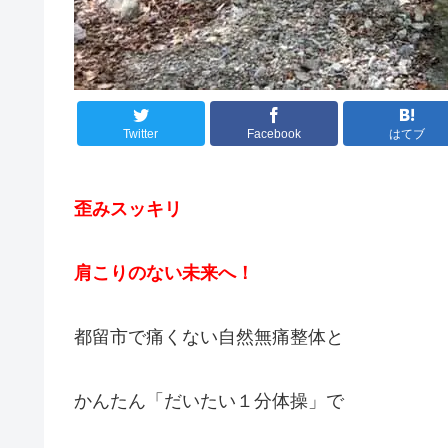
Twitter
Facebook
はてブ
歪みスッキリ
肩こりのない未来へ！
都留市で痛くない自然無痛整体と
かんたん「だいたい１分体操」で