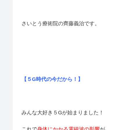
さいとう療術院の齊藤義治です。
【５G時代の今だから！】
みんな大好き５Gが始まりました！
これで
身体にかかる電磁波の影響
が